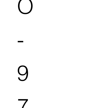
O
-
9
7