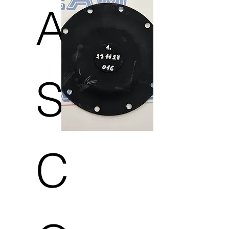
A
S
C