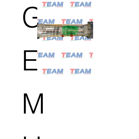
G
E
M