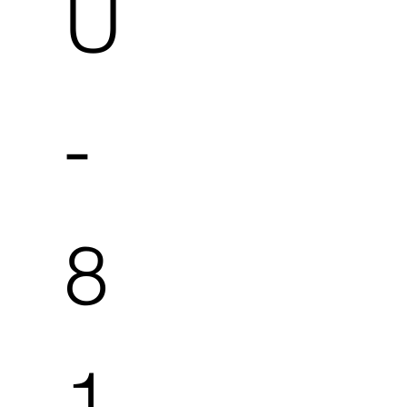
U
-
8
1