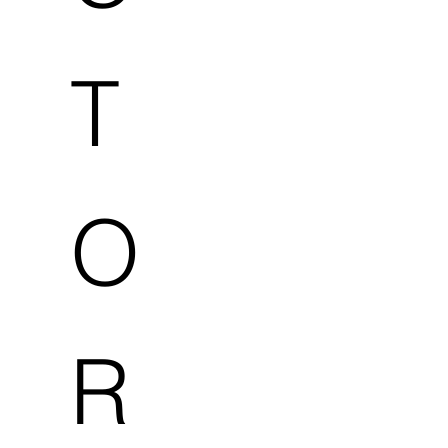
T
O
R