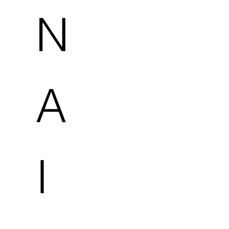
N
A
I