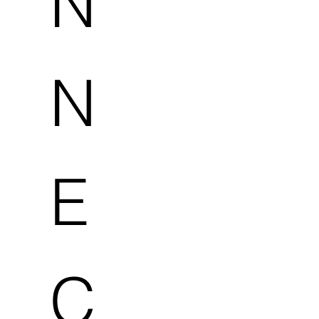
N
N
E
C