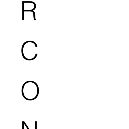
R
C
O