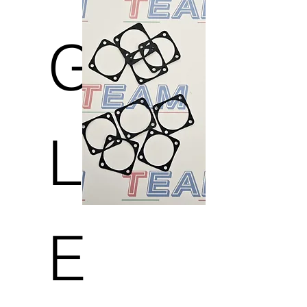
G
L
E