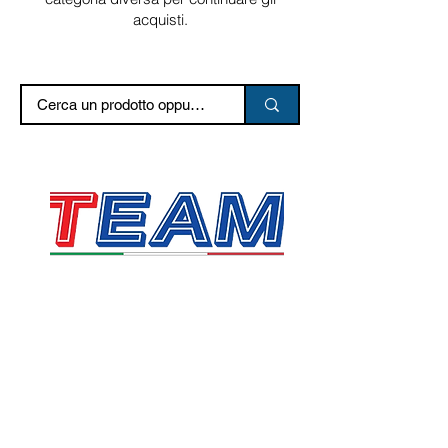
acquisti.
TEAM SRL
Via Vincenzo Stefano Breda, 36F
35010 Limena
P.IVA & CF:
05058160283
sales@team.pd.it
SDI: X46AXNR