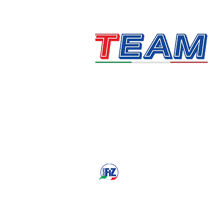
Technology, Automation &
Motion
Homepage gruppofiz.it
© 2024 All right reserved by TEAM S.r.l.