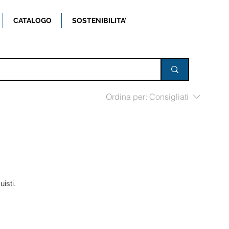
CATALOGO
SOSTENIBILITA'
Ordina per:
Consigliati
isti.