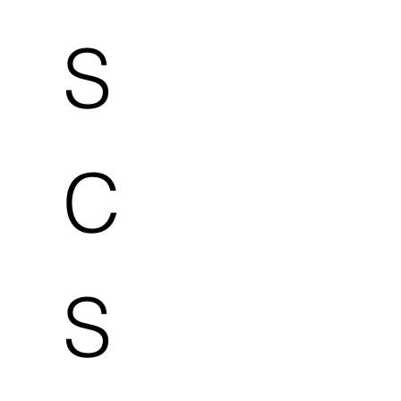
S
C
S