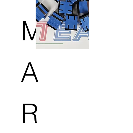
M
A
R