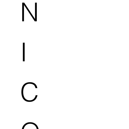
N
I
C