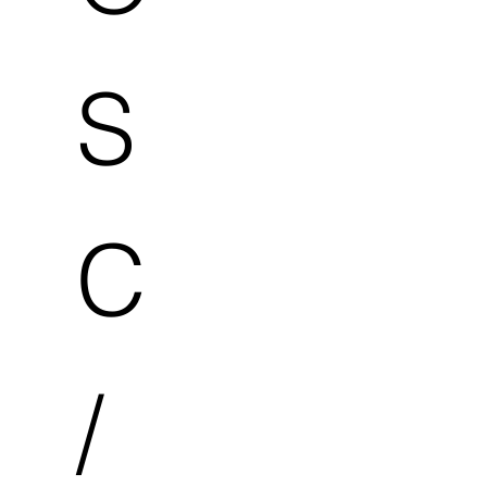
S
C
/