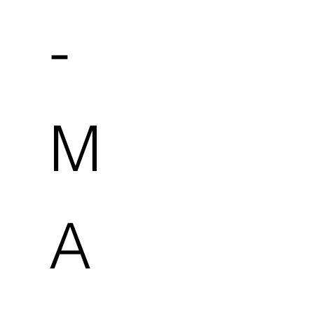
-
M
A