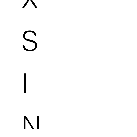
S
I
N