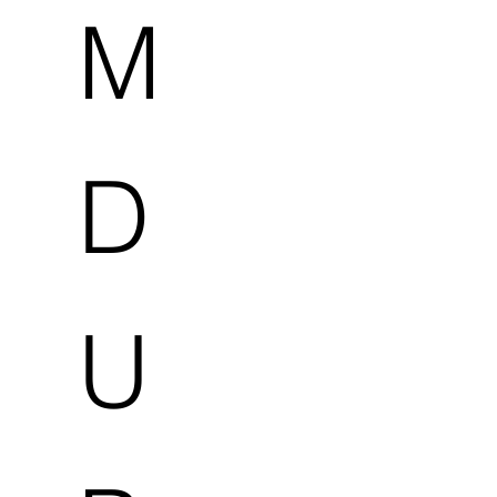
M
D
U