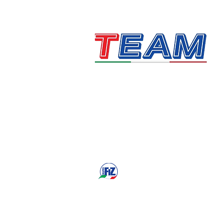
Technology, Automation &
Motion
Gruppofiz.it-Homepage
© 2024 Alle Rechte vorbehalten von TEAM Srl