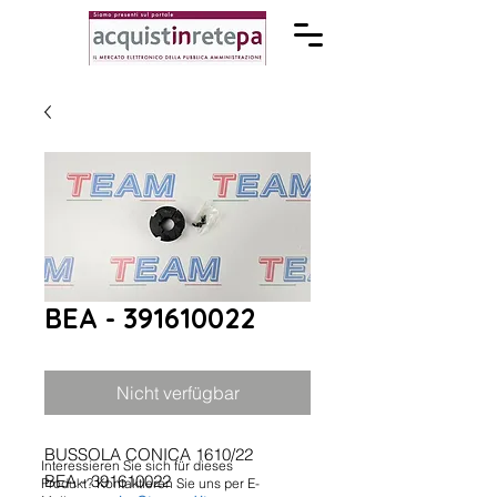
BEA - 391610022
Nicht verfügbar
BUSSOLA CONICA 1610/22
Interessieren Sie sich für dieses
BEA - 391610022
Produkt? Kontaktieren Sie uns per E-