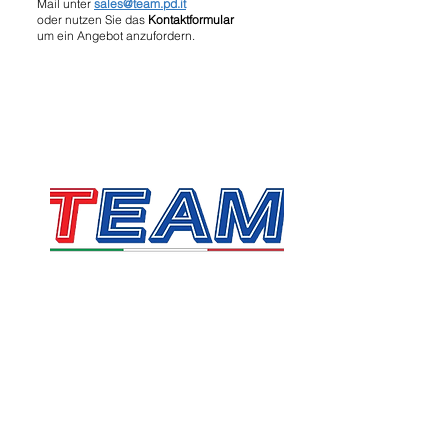
Mail unter
sales@team.pd.it
oder nutzen Sie das
Kontaktformular
um ein Angebot anzufordern.
TEAM SRL
Via Vincenzo Stefano Breda, 36F
35010 Limena
Umsatzsteuer- und Steuernummer:
05058160283
sales@team.pd.it
SDI: X46AXNR