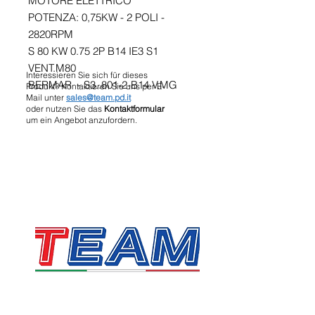
MOTORE ELETTRICO
POTENZA: 0,75KW - 2 POLI -
2820RPM
S 80 KW 0.75 2P B14 IE3 S1
VENT.M80
Interessieren Sie sich für dieses
BERMAR - S3..801-2-B14 V.MG
Produkt? Kontaktieren Sie uns per E-
Mail unter
sales@team.pd.it
oder nutzen Sie das
Kontaktformular
um ein Angebot anzufordern.
TEAM SRL
Via Vincenzo Stefano Breda, 36F
35010 Limena