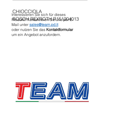
CHIOCCIOLA
Interessieren Sie sich für dieses
BOSCH REXROTH R151204013
Produkt? Kontaktieren Sie uns per E-
Mail unter
sales@team.pd.it
oder nutzen Sie das
Kontaktformular
um ein Angebot anzufordern.
TEAM SRL
Via Vincenzo Stefano Breda, 36F
35010 Limena
Umsatzsteuer- und Steuernummer:
05058160283