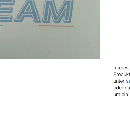
Interes
Produkt
unter
s
oder n
um ein 