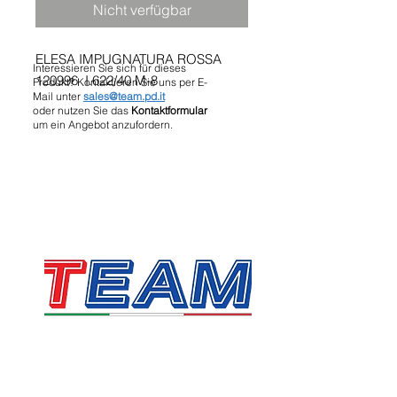
Nicht verfügbar
ELESA IMPUGNATURA ROSSA
Interessieren Sie sich für dieses
120996 I.622/40 M-8
Produkt? Kontaktieren Sie uns per E-
Mail unter
sales@team.pd.it
oder nutzen Sie das
Kontaktformular
um ein Angebot anzufordern.
TEAM SRL
Via Vincenzo Stefano Breda, 36F
35010 Limena
Umsatzsteuer- und Steuernummer: