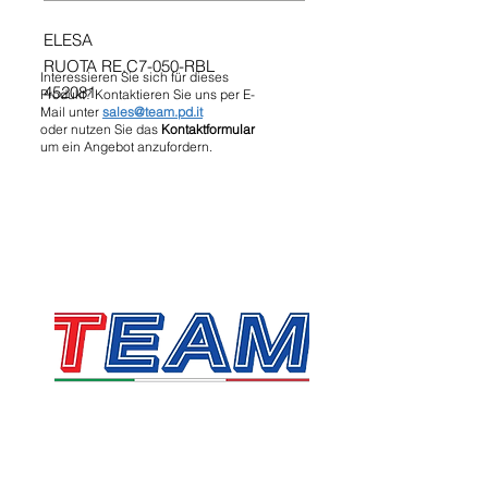
ELESA
RUOTA RE.C7-050-RBL
Interessieren Sie sich für dieses
452081
Produkt? Kontaktieren Sie uns per E-
Mail unter
sales@team.pd.it
oder nutzen Sie das
Kontaktformular
um ein Angebot anzufordern.
TEAM SRL
Via Vincenzo Stefano Breda, 36F
35010 Limena
Umsatzsteuer- und Steuernummer: