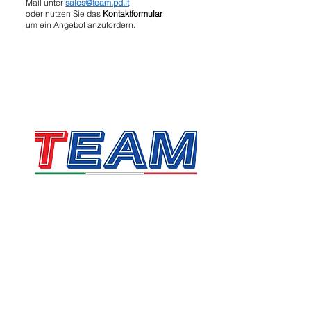
Mail unter
sales@team.pd.it
oder nutzen Sie das
Kontaktformular
um ein Angebot anzufordern.
TEAM SRL
Via Vincenzo Stefano Breda, 36F
35010 Limena
Umsatzsteuer- und Steuernummer:
05058160283
sales@team.pd.it
SDI: X46AXNR