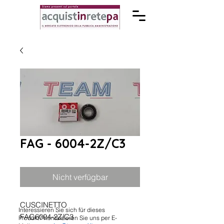
FAG - 6004-2Z/C3
Nicht verfügbar
CUSCINETTO
Interessieren Sie sich für dieses
FAG6004-2Z/C3
Produkt? Kontaktieren Sie uns per E-