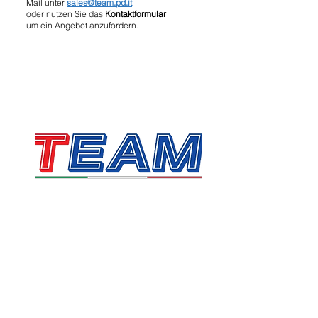
Mail unter
sales@team.pd.it
oder nutzen Sie das
Kontaktformular
um ein Angebot anzufordern.
TEAM SRL
Via Vincenzo Stefano Breda, 36F
35010 Limena
Umsatzsteuer- und Steuernummer:
05058160283
sales@team.pd.it
SDI: X46AXNR