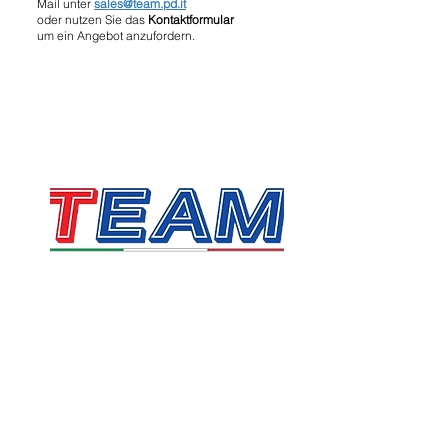
Mail unter
sales@team.pd.it
oder nutzen Sie das
Kontaktformular
um ein Angebot anzufordern.
TEAM SRL
Via Vincenzo Stefano Breda, 36F
35010 Limena
Umsatzsteuer- und Steuernummer:
05058160283
sales@team.pd.it
SDI: X46AXNR