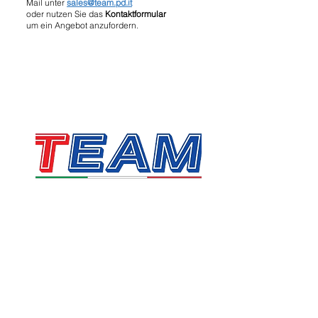
Mail unter
sales@team.pd.it
oder nutzen Sie das
Kontaktformular
um ein Angebot anzufordern.
TEAM SRL
Via Vincenzo Stefano Breda, 36F
35010 Limena
Umsatzsteuer- und Steuernummer:
05058160283
sales@team.pd.it
SDI: X46AXNR