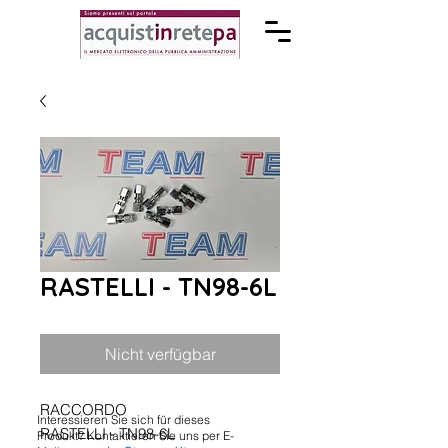
RASTELLI - TN98-6L
Nicht verfügbar
RACCORDO
Interessieren Sie sich für dieses
RASTELLI - TN98-6L
Produkt? Kontaktieren Sie uns per E-