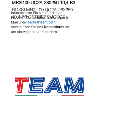
MR2I100 UC2A-28X250-10,4-B3
ROSSI MR2I100 UC2A-28X250-
Interessieren Sie sich für dieses
10,4-B3 GETRIEBEMOTOR
Produkt? Kontaktieren Sie uns per E-
Mail unter
sales@team.pd.it
oder nutzen Sie das
Kontaktformular
um ein Angebot anzufordern.
TEAM SRL
Via Vincenzo Stefano Breda, 36F
35010 Limena
Umsatzsteuer- und Steuernummer:
05058160283
sales@team.pd.it