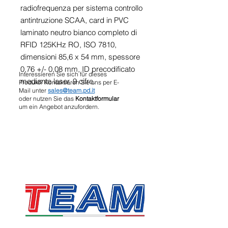
radiofrequenza per sistema controllo
antintruzione SCAA, card in PVC
laminato neutro bianco completo di
RFID 125KHz RO, ISO 7810,
dimensioni 85,6 x 54 mm, spessore
0,76 +/- 0,08 mm, ID precodificato
Interessieren Sie sich für dieses
mediante laser, 9 cifre.
Produkt? Kontaktieren Sie uns per E-
Mail unter
sales@team.pd.it
oder nutzen Sie das
Kontaktformular
um ein Angebot anzufordern.