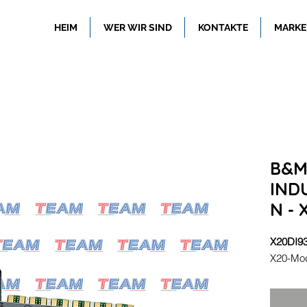
HEIM
WER WIR SIND
KONTAKTE
MARKE
B&
IND
N - 
X20DI9
X20-Mod