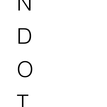
N
D
O
T