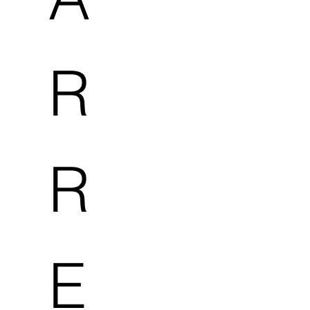
R
R
E