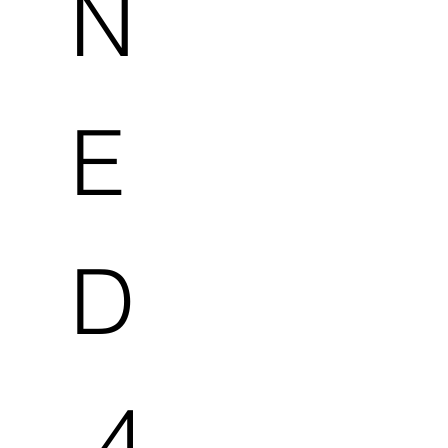
N
E
D
.4