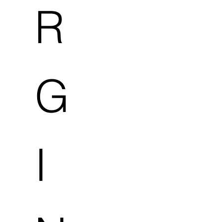
R
G
I