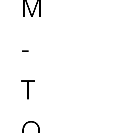
M
-
T
O