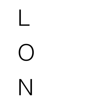
L
O
N