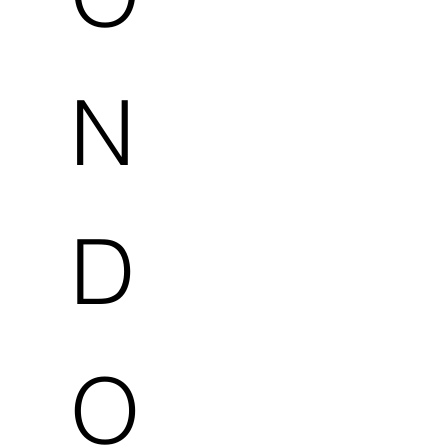
N
D
O