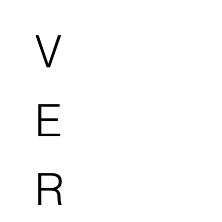
V
E
R