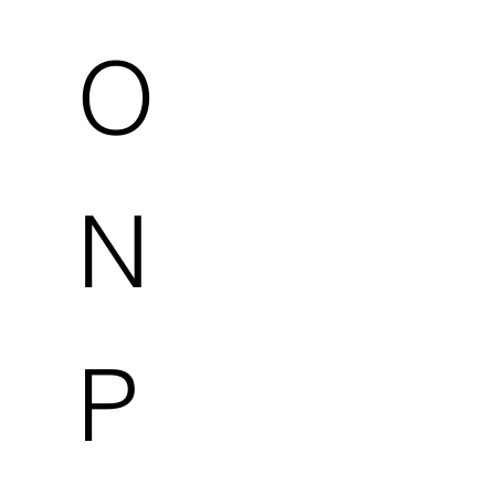
O
N
P