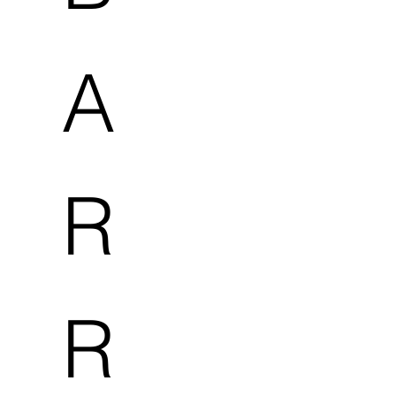
A
R
R