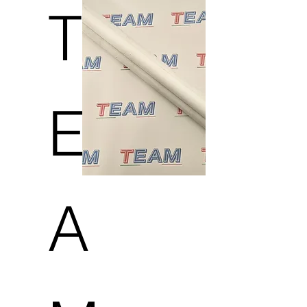
T
E
A