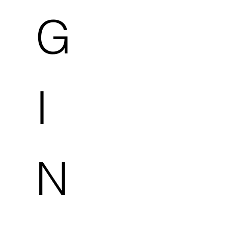
G
I
N