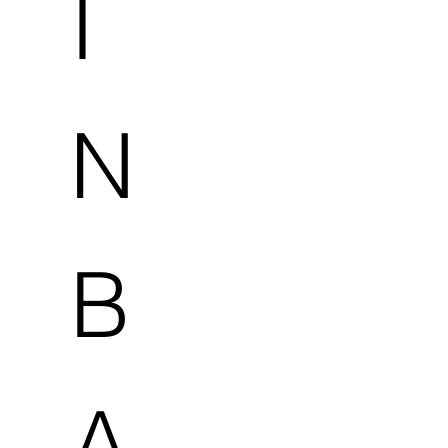
I
N
B
A