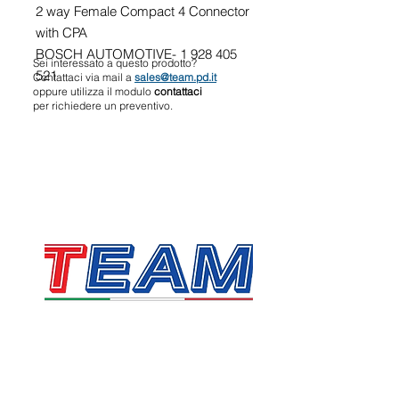
2 way Female Compact 4 Connector
with CPA
BOSCH AUTOMOTIVE- 1 928 405
Sei interessato a questo prodotto?
521
Contattaci via mail a
sales@team.pd.it
oppure utilizza il modulo
contattaci
per richiedere un preventivo.
TEAM SRL
Via Vincenzo Stefano Breda, 36F
35010 Limena
P.IVA & CF:
05058160283