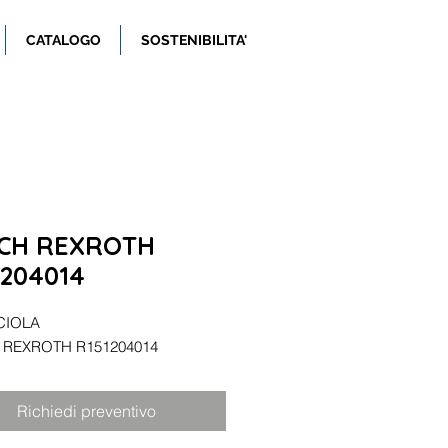
CATALOGO
SOSTENIBILITA'
CH REXROTH
1204014
CIOLA
REXROTH R151204014
Richiedi preventivo