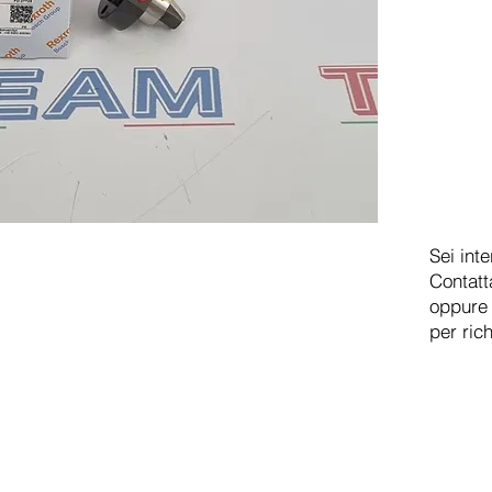
Sei int
Contatt
oppure 
per ric
TEAM SRL
Via Vincenzo Stefano Breda, 36F