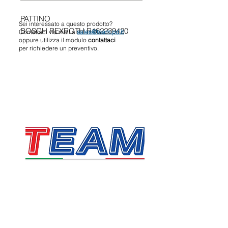
PATTINO
Sei interessato a questo prodotto?
BOSCH REXROTH R162239420
Contattaci via mail a
sales@team.pd.it
oppure utilizza il modulo
contattaci
per richiedere un preventivo.
TEAM SRL
Via Vincenzo Stefano Breda, 36F
35010 Limena
P.IVA & CF:
05058160283
sales@team.pd.it