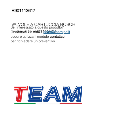
R901113617
VALVOLE A CARTUCCIA BOSCH
Sei interessato a questo prodotto?
REXROTH R901113617
Contattaci via mail a
sales@team.pd.it
oppure utilizza il modulo
contattaci
per richiedere un preventivo.
TEAM SRL
Via Vincenzo Stefano Breda, 36F
35010 Limena