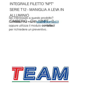
INTEGRALE FILETTO "NPT"
SERIE T12 - MANIGLIA A LEVA IN
ALLUMINIO
Sei interessato a questo prodotto?
CIMBERIO - Cim 12NPT - 2
Contattaci via mail a
sales@team.pd.it
oppure utilizza il modulo
contattaci
per richiedere un preventivo.
TEAM SRL
Via Vincenzo Stefano Breda, 36F
35010 Limena
P.IVA & CF:
05058160283