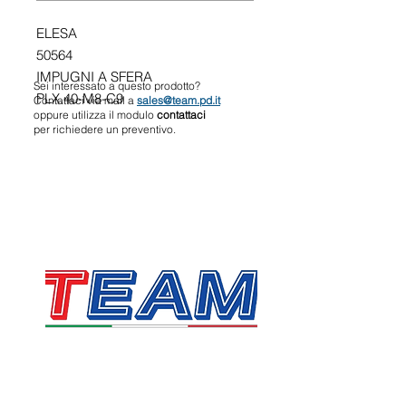
ELESA
50564
IMPUGNI A SFERA
Sei interessato a questo prodotto?
PLX.40-M8-C9
Contattaci via mail a
sales@team.pd.it
oppure utilizza il modulo
contattaci
per richiedere un preventivo.
TEAM SRL
Via Vincenzo Stefano Breda, 36F
35010 Limena