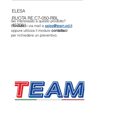
ELESA
RUOTA RE.C7-050-RBL
Sei interessato a questo prodotto?
452081
Contattaci via mail a
sales@team.pd.it
oppure utilizza il modulo
contattaci
per richiedere un preventivo.
TEAM SRL
Via Vincenzo Stefano Breda, 36F
35010 Limena
P.IVA & CF:
05058160283