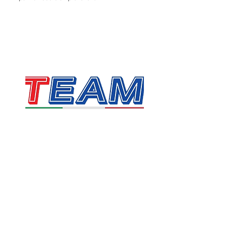
TEAM SRL
Via Vincenzo Stefano Breda, 36F
35010 Limena
P.IVA & CF:
05058160283
sales@team.pd.it
SDI: X46AXNR