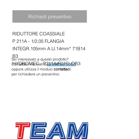
Richiedi preventivo
RIDUTTORE COASSIALE
P 211A - 1/2,05 FLANGIA
INTEGR.105mm A.U.14mm* 71B14
B3
Sei interessato a questo prodotto?
HYDROMEC - P211A-F01SI-QB3
Contattaci via mail a
sales@team.pd.it
oppure utilizza il modulo
contattaci
per richiedere un preventivo.