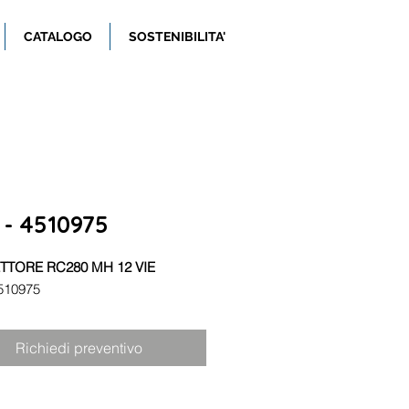
CATALOGO
SOSTENIBILITA'
- 4510975
TORE RC280 MH 12 VIE
510975
Richiedi preventivo