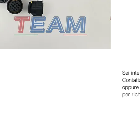
Sei int
Contatt
oppure 
per ric
TEAM SRL
Via Vincenzo Stefano Breda, 36F