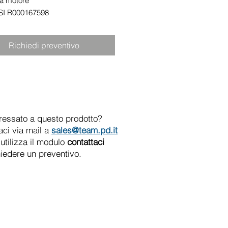
a motore
I R000167598
Richiedi preventivo
eressato a questo prodotto?
aci via mail a
sales@team.pd.it
utilizza il modulo
contattaci
hiedere un preventivo.