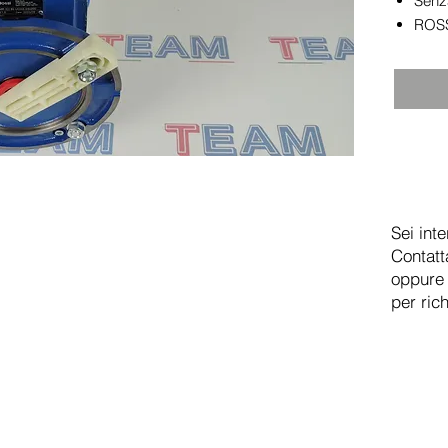
Senz
ROSS
Sei int
Contatt
oppure 
per ric
TEAM SRL
Via Vincenzo Stefano Breda, 36F