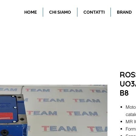
HOME
CHI SIAMO
CONTATTI
BRAND
ROSS
UO3A
B8
Motor
cata
MR I
Forma