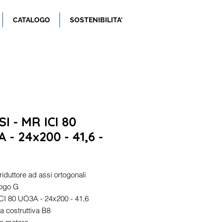
CATALOGO
SOSTENIBILITA'
I - MR ICI 80
 - 24x200 - 41,6 -
iduttore ad assi ortogonali
logo G
CI 80 UO3A - 24x200 - 41,6
 costruttiva B8