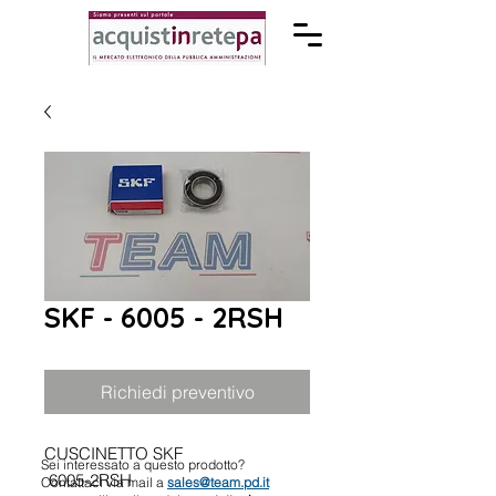
SKF - 6005 - 2RSH
Richiedi preventivo
CUSCINETTO SKF
Sei interessato a questo prodotto?
6005-2RSH
Contattaci via mail a
sales@team.pd.it