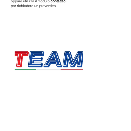
oppure utilizza il modulo
contattaci
per richiedere un preventivo.
TEAM SRL
Via Vincenzo Stefano Breda, 36F
35010 Limena
P.IVA & CF:
05058160283
sales@team.pd.it
SDI: X46AXNR