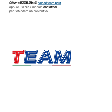
SKF - 6206.2RS1
Contattaci via mail a
sales@team.pd.it
oppure utilizza il modulo
contattaci
per richiedere un preventivo.
TEAM SRL
Via Vincenzo Stefano Breda, 36F
35010 Limena
P.IVA & CF:
05058160283
sales@team.pd.it
SDI: X46AXNR