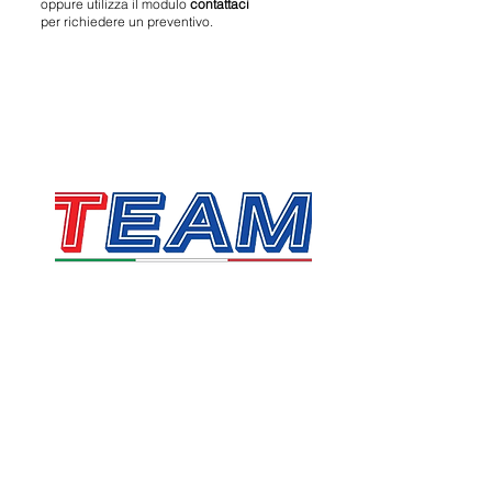
oppure utilizza il modulo
contattaci
per richiedere un preventivo.
TEAM SRL
Via Vincenzo Stefano Breda, 36F
35010 Limena
P.IVA & CF:
05058160283
sales@team.pd.it
SDI: X46AXNR