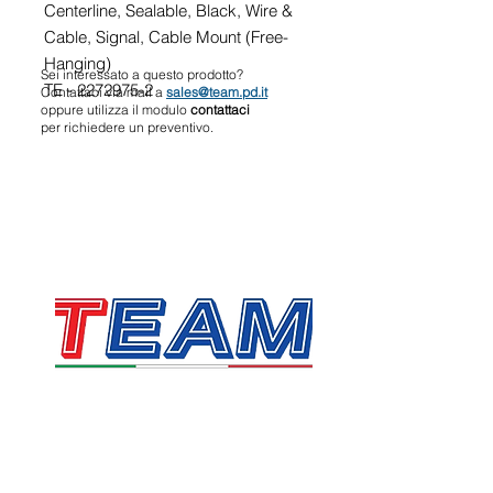
Centerline, Sealable, Black, Wire &
Cable, Signal, Cable Mount (Free-
Hanging)
Sei interessato a questo prodotto?
TE - 2272975-2
Contattaci via mail a
sales@team.pd.it
oppure utilizza il modulo
contattaci
per richiedere un preventivo.
TEAM SRL
Via Vincenzo Stefano Breda, 36F
35010 Limena
P.IVA & CF:
05058160283