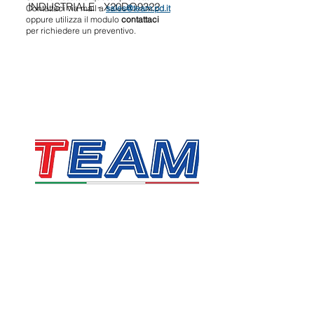
INDUSTRIALE - X20DO9322
Contattaci via mail a
sales@team.pd.it
oppure utilizza il modulo
contattaci
per richiedere un preventivo.
TEAM SRL
Via Vincenzo Stefano Breda, 36F
35010 Limena
P.IVA & CF:
05058160283
sales@team.pd.it
SDI: X46AXNR